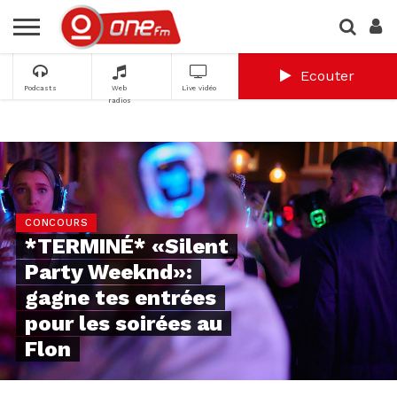
Ecouter
Podcasts
Web
Live vidéo
radios
CONCOURS
*TERMINÉ* «Silent
Party Weeknd»:
gagne tes entrées
pour les soirées au
Flon