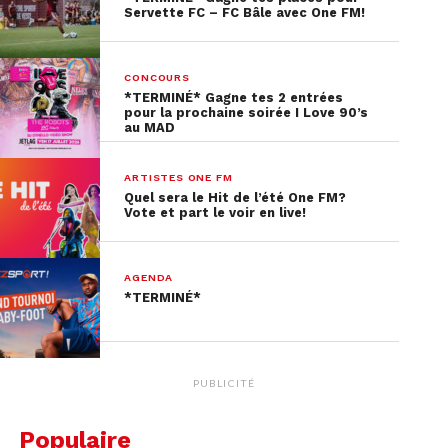
de 17h à 19h, puis la soirée
Servette FC – FC Bâle avec One FM!
s’enchaînera avec la Silent party
Night de 19h à 2h, sous les étoiles. ✨
CONCOURS
Samedi 24 juin
: La Silent Disco Kids
*TERMINÉ* Gagne tes 2 entrées
aura lieu de 17h à 19h avec Dj
pour la prochaine soirée I Love 90’s
au MAD
Barbapapa.
Si tu veux gagner tes entrées, réponds au sondage
ARTISTES ONE FM
Quel sera le Hit de l’été One FM?
ci-dessous :
Vote et part le voir en live!
AGENDA
Ce concours n'est plus en ligne.
*TERMINÉ*
PUBLICITÉ
Populaire