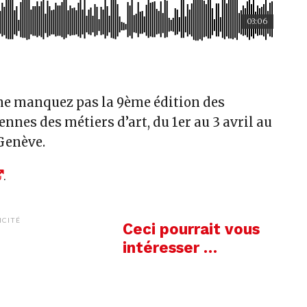
03:06
ne manquez pas la 9
ème
édition des
nnes des métiers d’art, du 1
er
au 3 avril au
 Genève.
.
ICITÉ
Ceci pourrait vous
intéresser …