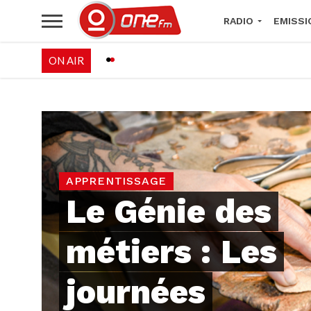
RADIO
EMISSI
ON AIR
PALÉO FESTIVAL 
APPRENTISSAGE
Le Génie des
métiers : Les
journées