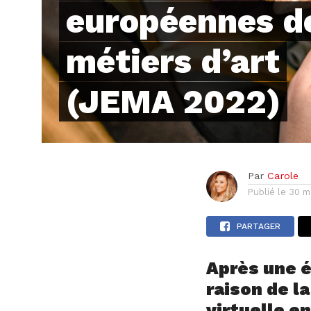
européennes d
métiers d’art
(JEMA 2022)
Par
Carole
Publié le
30 m
PARTAGER
Après une é
raison de l
virtuelle e