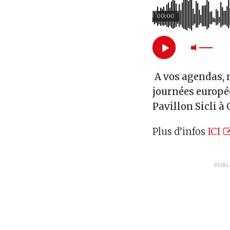
00:00
A vos agendas, 
journées europée
Pavillon Sicli à
Plus d’infos
ICI
PUBL