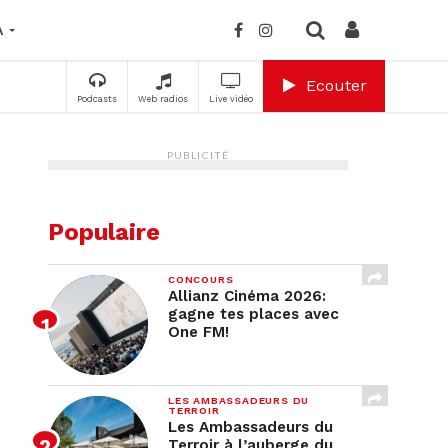
A
Ecouter
Podcasts
Web radios
Live vidéo
PUBLICITÉ
Populaire
CONCOURS
Allianz Cinéma 2026:
gagne tes places avec
One FM!
LES AMBASSADEURS DU
TERROIR
Les Ambassadeurs du
Terroir à l’auberge du