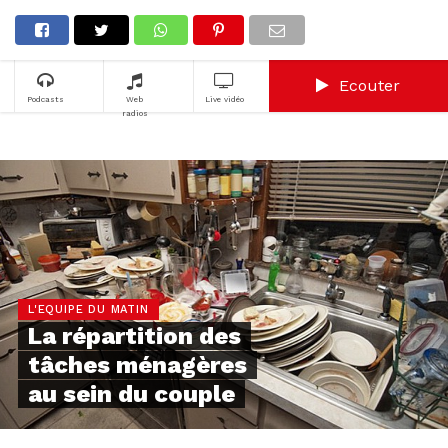
Ecouter
Podcasts
Web
Live vidéo
radios
L'EQUIPE DU MATIN
La répartition des
tâches ménagères
au sein du couple