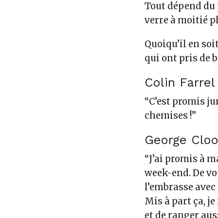
Tout dépend du p
verre à moitié p
Quoiqu’il en soit
qui ont pris de 
Colin Farrel
“C’est promis jur
chemises
!”
George Clo
“J’ai promis à 
week-end
. De v
l’embrasse avec 
Mis à part ça, je
et de ranger au