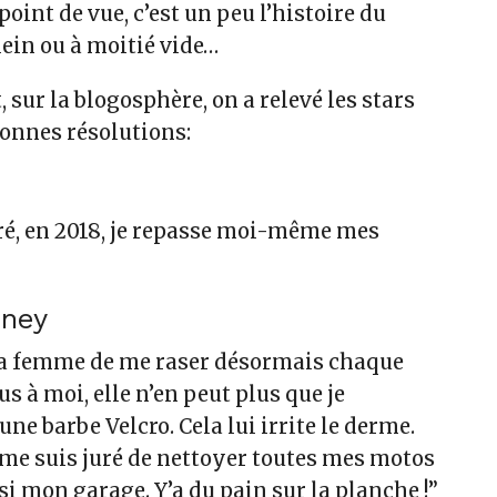
oint de vue, c’est un peu l’histoire du
lein ou à moitié vide…
, sur la blogosphère, on a relevé les stars
bonnes résolutions:
é, en 2018, je
repasse moi-même mes
oney
ma femme de
me raser désormais chaque
ous à moi, elle n’en peut plus que je
une barbe Velcro. Cela lui irrite le derme.
 me suis juré de
nettoyer toutes mes motos
ssi mon garage
. Y’a du pain sur la planche !”