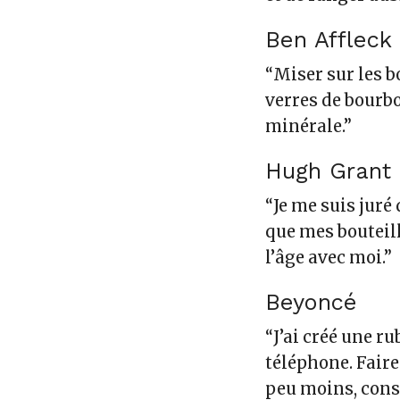
Ben Affleck
“
Miser sur les b
verres de bourb
minérale
.”
Hugh Grant
“Je me suis juré
que mes bouteil
l’âge avec moi.”
Beyoncé
“J’ai créé une
rub
téléphone
. Fair
peu moins, cons