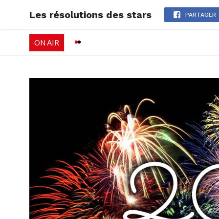
Les résolutions des stars
RADIO
EMISSI
PARTAGER
ON AIR
PALÉO FESTIVAL 