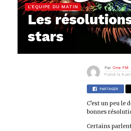
L'EQUIPE DU MATIN
Les résolution
stars
Par
One FM
Publié le
8 jan
PARTAGER
C’est un peu le d
bonnes résoluti
Certains parlent