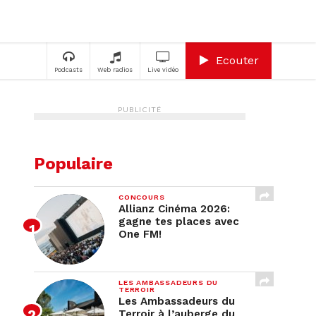
A
Ecouter
Podcasts
Web radios
Live vidéo
PUBLICITÉ
Populaire
CONCOURS
Allianz Cinéma 2026:
gagne tes places avec
One FM!
LES AMBASSADEURS DU
TERROIR
Les Ambassadeurs du
Terroir à l’auberge du