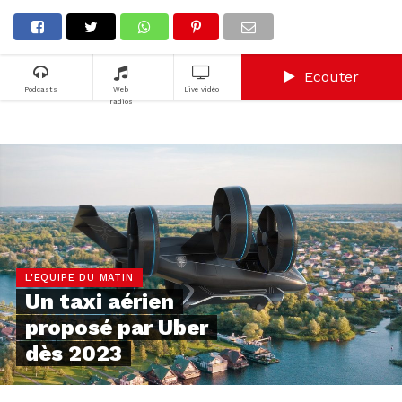
Ecouter
Podcasts
Web
Live vidéo
radios
L'EQUIPE DU MATIN
Un taxi aérien
proposé par Uber
dès 2023