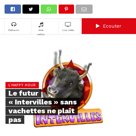
Ecouter
Podcasts
Web
Live vidéo
radios
L'HAPPY HOUR
Le futur
« Intervilles » sans
vachettes ne plaît
pas