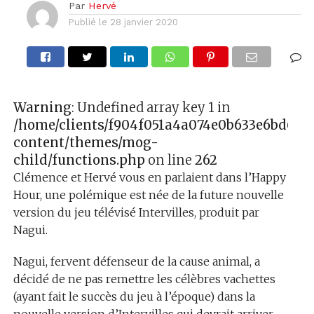
Par
Hervé
Publié le
28 janvier 2020
Warning
: Undefined array key 1 in
/home/clients/f904f051a4a074e0b633e6bd627
content/themes/mog-
child/functions.php
on line
262
Clémence et Hervé vous en parlaient dans l’Happy
Hour, une polémique est née de la future nouvelle
version du jeu télévisé Intervilles, produit par
Nagui.
Nagui, fervent défenseur de la cause animal, a
décidé de ne pas remettre les célèbres vachettes
(ayant fait le succès du jeu à l’époque) dans la
nouvelle version d’Intervilles qui devrait arriver