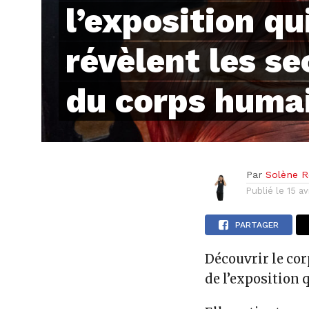
l’exposition qu
révèlent les se
du corps huma
Par
Solène Re
Publié le
15 av
PARTAGER
Découvrir le co
de l’exposition 