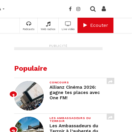
A
Ecouter
Podcasts
Web radios
Live vidéo
PUBLICITÉ
Populaire
CONCOURS
Allianz Cinéma 2026:
gagne tes places avec
One FM!
LES AMBASSADEURS DU
TERROIR
Les Ambassadeurs du
Terroir à l’auberge du