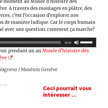
 ce moment au Musée d’histoire des
ve. A travers des moulages en plâtre, des
vres, c’est l’occasion d’explorer nos
os de manière ludique. Car le corps humain
iné avec une question: comment ça marche?
Utilisez
00:00
les
voir pendant un an
Musée d’histoire des
flèches
ève
.
haut/bas
pour
 Wagneur / Muséum Genève
augmenter
ou
diminuer
ICITÉ
Ceci pourrait vous
le
intéresser …
volume.