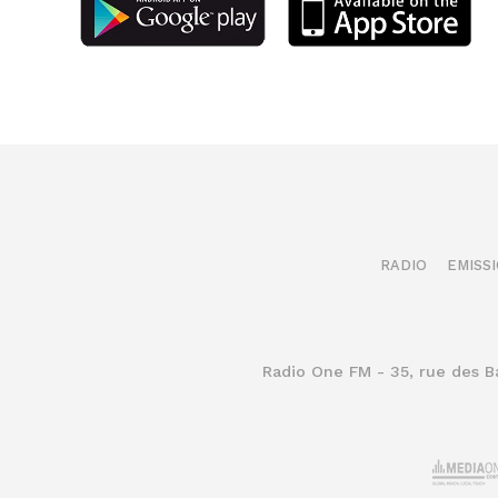
RADIO
EMISS
Radio One FM - 35, rue des 