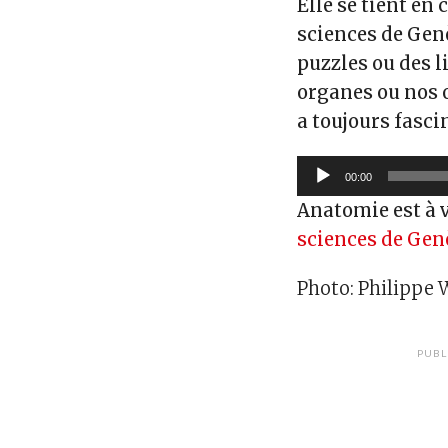
Elle se tient en
sciences de Genè
puzzles ou des li
organes ou nos 
a toujours fasc
Lecteur
00:00
audio
Anatomie est à 
sciences de Gen
Photo: Philippe
PUBL