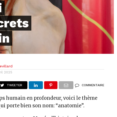
i
crets
in
villard
ril 2025
TWEETER
COMMENTAIRE
rps humain en profondeur, voici le thème
qui porte bien son nom: “anatomie”.