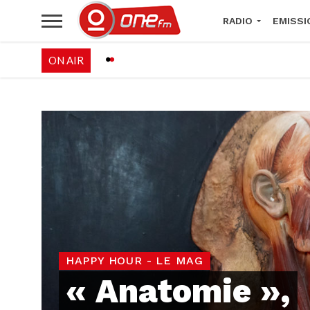
RADIO
EMISSI
ON AIR
PALÉO FESTIVAL 
HAPPY HOUR - LE MAG
« Anatomie »,