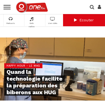
Ecouter
Podcasts
Web
Live vidéo
radios
HAPPY HOUR - LE MAG
Quand la
technologie facilite
la préparation des
biberons aux HUG