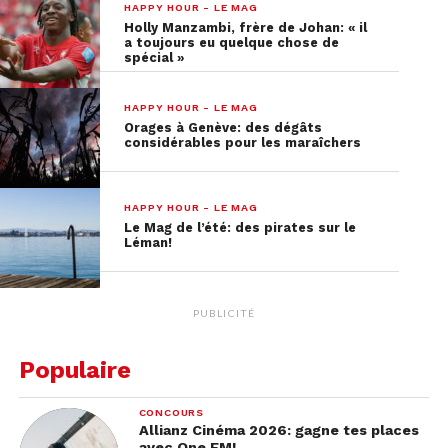
HAPPY HOUR - LE MAG
Holly Manzambi, frère de Johan: « il
a toujours eu quelque chose de
spécial »
HAPPY HOUR - LE MAG
Orages à Genève: des dégâts
considérables pour les maraîchers
HAPPY HOUR - LE MAG
Le Mag de l’été: des pirates sur le
Léman!
PUBLICITÉ
Populaire
CONCOURS
Allianz Cinéma 2026: gagne tes places
avec One FM!