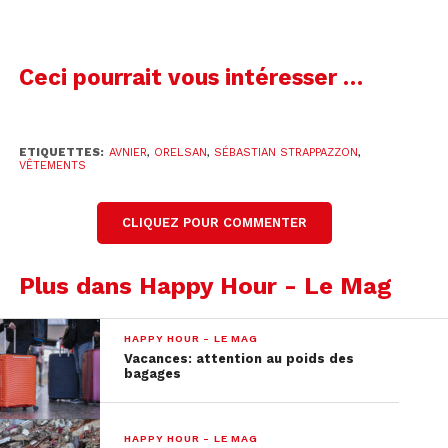
Sébastian Strappazzon
Co-créateur d'Avnier
Ceci pourrait vous intéresser …
ETIQUETTES:
AVNIER
,
ORELSAN
,
SÉBASTIAN STRAPPAZZON
,
VÊTEMENTS
CLIQUEZ POUR COMMENTER
Plus dans Happy Hour - Le Mag
HAPPY HOUR - LE MAG
Vacances: attention au poids des
bagages
HAPPY HOUR - LE MAG