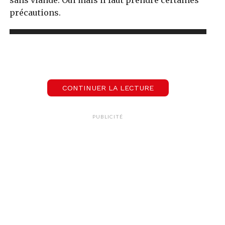
précautions.
Lecteur
00:00
00:00
audio
(KEYSTONE/Jean-Christophe Bott)
CONTINUER LA LECTURE
PUBLICITÉ