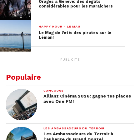
Orages à Genève: des dégâts
considérables pour les maraîchers
HAPPY HOUR - LE MAG
Le Mag de l’été: des pirates sur le
Léman!
PUBLICITÉ
Populaire
CONCOURS
Allianz Cinéma 2026: gagne tes places
avec One FM!
LES AMBASSADEURS DU TERROIR
Les Ambassadeurs du Terroir à
l’auberge du Grand Donzel