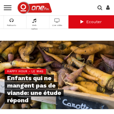
Ecouter
Podcasts
Web
Live vidéo
radios
HAPPY HOUR - LE MAG
Enfants qui ne
mangent pas de
viande: une étude
répond