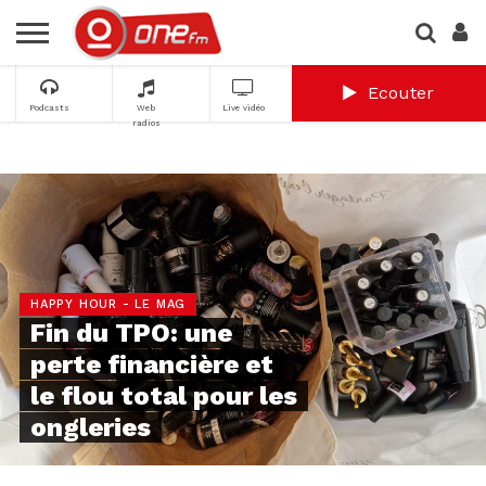
Ecouter
Podcasts
Web
Live vidéo
radios
HAPPY HOUR - LE MAG
Fin du TPO: une
perte financière et
le flou total pour les
ongleries