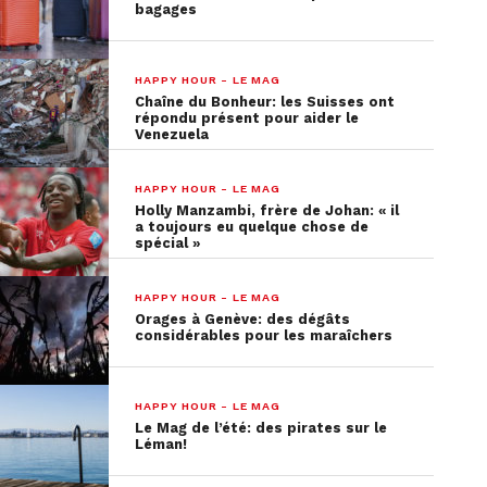
bagages
HAPPY HOUR - LE MAG
Chaîne du Bonheur: les Suisses ont
répondu présent pour aider le
Venezuela
HAPPY HOUR - LE MAG
Holly Manzambi, frère de Johan: « il
a toujours eu quelque chose de
spécial »
HAPPY HOUR - LE MAG
Orages à Genève: des dégâts
considérables pour les maraîchers
HAPPY HOUR - LE MAG
Le Mag de l’été: des pirates sur le
Léman!