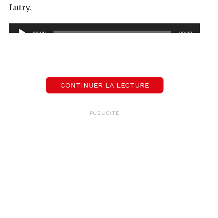
Lutry.
Lecteur
00:00
00:00
audio
CONTINUER LA LECTURE
PUBLICITÉ