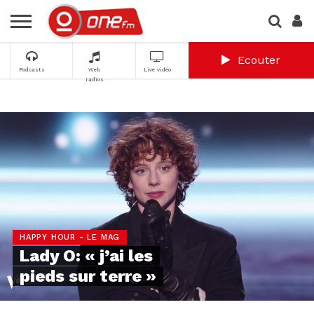
Ecouter
Podcasts
Web
Live vidéo
radios
HAPPY HOUR - LE MAG
Lady O: « j’ai les
pieds sur terre »