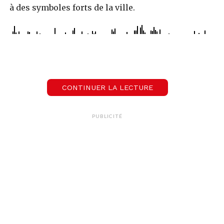
à des symboles forts de la ville.
00:00
02:39
Le Mag de l'Happy Hour
CONTINUER LA LECTURE
PUBLICITÉ