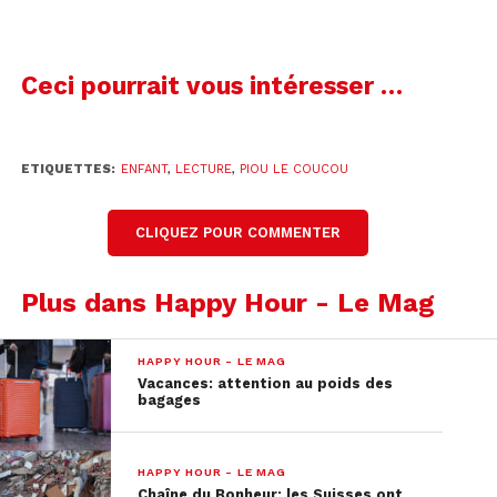
Ceci pourrait vous intéresser …
ETIQUETTES:
ENFANT
,
LECTURE
,
PIOU LE COUCOU
CLIQUEZ POUR COMMENTER
Plus dans Happy Hour - Le Mag
HAPPY HOUR - LE MAG
Vacances: attention au poids des
bagages
HAPPY HOUR - LE MAG
Chaîne du Bonheur: les Suisses ont