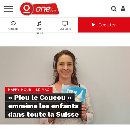
Ecouter
Podcasts
Web
Live vidéo
radios
HAPPY HOUR - LE MAG
« Piou le Coucou »
emmène les enfants
dans toute la Suisse