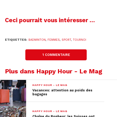
Ceci pourrait vous intéresser …
ETIQUETTES:
BADMINTON
,
FEMMES
,
SPORT
,
TOURNOI
1 COMMENTAIRE
Plus dans Happy Hour - Le Mag
HAPPY HOUR - LE MAG
Vacances: attention au poids des
bagages
HAPPY HOUR - LE MAG
Chaîne du Bonheur: les Suisses ont