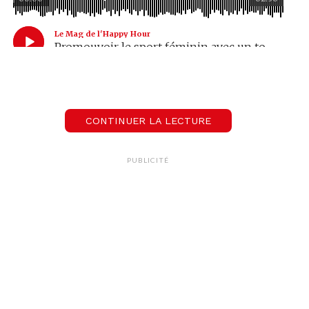
Le Mag de l'Happy Hour
Promouvoir le sport féminin avec un tournoi de badminton
Les informations sont à retrouver
ici
.
Crédit photo: KEYSTONE Source AP Byline
CONTINUER LA LECTURE
SAURABH DAS
PUBLICITÉ