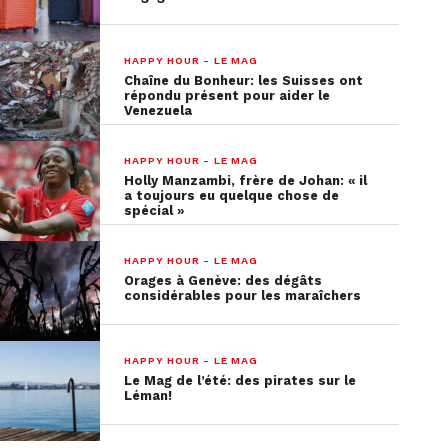
société Jaquenoud SA comprenant :
2 barquettes de fraises « Mara des Bois », 2
HAPPY HOUR - LE MAG
barquettes de tomates Piccolo, 2 barquettes de
Chaîne du Bonheur: les Suisses ont
tomates Rosso, 2 bouteilles de jus de fruit, 1
répondu présent pour aider le
Venezuela
couteau suisse Victorinox, 2 casquettes Piccolo.
HAPPY HOUR - LE MAG
Holly Manzambi, frère de Johan: « il
a toujours eu quelque chose de
spécial »
HAPPY HOUR - LE MAG
Orages à Genève: des dégâts
considérables pour les maraîchers
HAPPY HOUR - LE MAG
Le Mag de l’été: des pirates sur le
Léman!