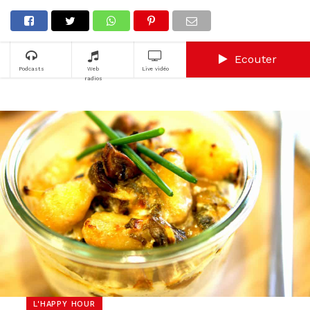
Ecouter
Podcasts
Web
Live vidéo
radios
L'HAPPY HOUR