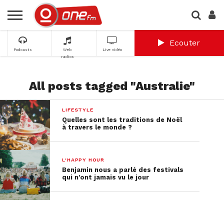
Ecouter
Podcasts
Web
Live vidéo
radios
All posts tagged "Australie"
LIFESTYLE
Quelles sont les traditions de Noël
à travers le monde ?
L'HAPPY HOUR
Benjamin nous a parlé des festivals
qui n’ont jamais vu le jour