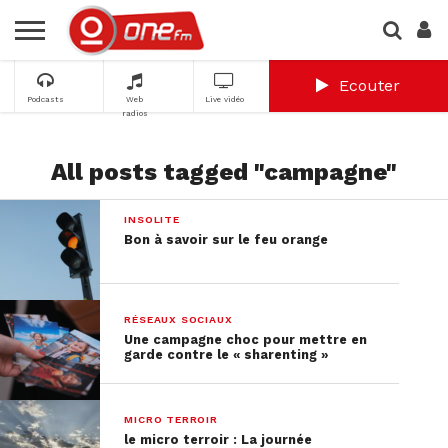
Ecouter
Podcasts
Web
Live vidéo
radios
All posts tagged "campagne"
INSOLITE
Bon à savoir sur le feu orange
RÉSEAUX SOCIAUX
Une campagne choc pour mettre en
garde contre le « sharenting »
MICRO TERROIR
le micro terroir : La journée