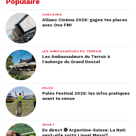
Populaire
CONCOURS
Allianz Cinéma 2026: gagne tes places
avec One FM!
LES AMBASSADEURS DU TERROIR
Les Ambassadeurs du Terroir à
l’auberge du Grand Donzel
PALÉO
Paléo Festival 2026: les infos pratiques
avant ta venue
SPORT
En direct 🔴 Argentine-Suisse: La Nati
peut-elle sortir Lionel Messi?