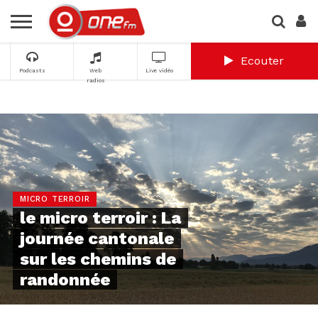
Ecouter
Podcasts
Web
Live vidéo
radios
MICRO TERROIR
le micro terroir : La
journée cantonale
sur les chemins de
randonnée