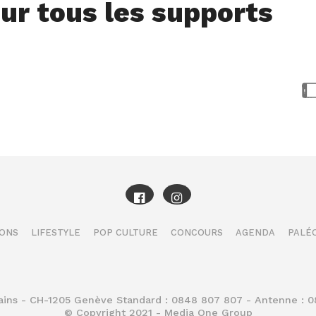
ur tous les supports
IONS
LIFESTYLE
POP CULTURE
CONCOURS
AGENDA
PALÉO
Bains - CH-1205 Genève Standard : 0848 807 807 - Antenne : 
© Copyright 2021 - Media One Group