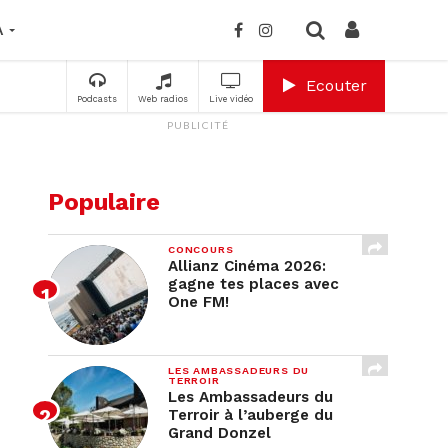
A
Ecouter
Podcasts
Web radios
Live vidéo
PUBLICITÉ
Populaire
CONCOURS
Allianz Cinéma 2026:
gagne tes places avec
One FM!
LES AMBASSADEURS DU
TERROIR
Les Ambassadeurs du
Terroir à l’auberge du
Grand Donzel