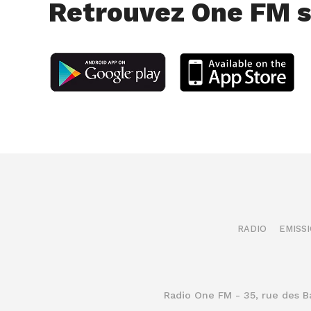
Retrouvez One FM s
RADIO
EMISS
Radio One FM - 35, rue des 