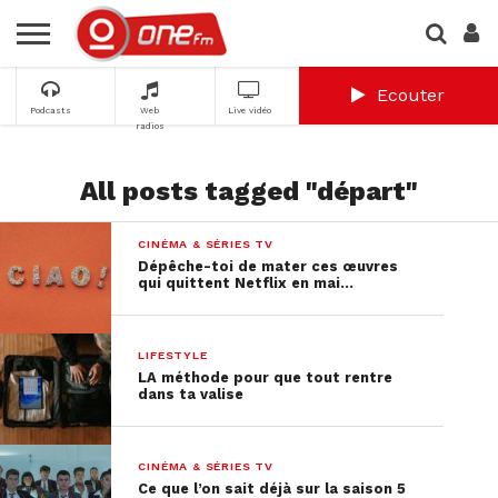
Ecouter
Podcasts
Web
Live vidéo
radios
All posts tagged "départ"
CINÉMA & SÉRIES TV
Dépêche-toi de mater ces œuvres
qui quittent Netflix en mai…
LIFESTYLE
LA méthode pour que tout rentre
dans ta valise
CINÉMA & SÉRIES TV
Ce que l’on sait déjà sur la saison 5