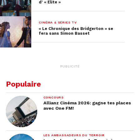
d’ « Elite »
CINÉMA & SÉRIES TV
« Le Chronique des Bridgerton » se
fera sans Simon Basset
PUBLICITÉ
Populaire
CONCOURS
Allianz Cinéma 2026: gagne tes places
avec One FM!
LES AMBASSADEURS DU TERROIR