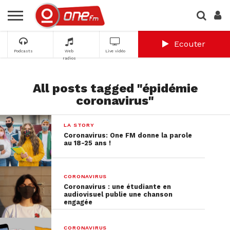
Ecouter
Podcasts
Web
Live vidéo
radios
All posts tagged "épidémie
coronavirus"
LA STORY
Coronavirus: One FM donne la parole
au 18-25 ans !
CORONAVIRUS
Coronavirus : une étudiante en
audiovisuel publie une chanson
engagée
CORONAVIRUS