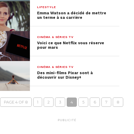
LIFESTYLE
Emma Watson a décidé de mettre
un terme à sa carrière
CINÉMA & SÉRIES TV
Voici ce que Netflix vous réserve
pour mars
CINÉMA & SÉRIES TV
Des mini-films Pixar sont à
découvrir sur Disney+
PAGE 4 OF 8
1
2
3
4
5
6
7
8
PUBLICITÉ