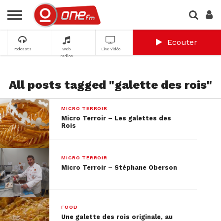
Ecouter
Podcasts
Web
Live vidéo
radios
All posts tagged "galette des rois"
MICRO TERROIR
Micro Terroir – Les galettes des
Rois
MICRO TERROIR
Micro Terroir – Stéphane Oberson
FOOD
Une galette des rois originale, au