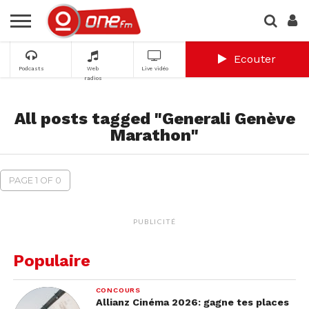
Ecouter
Podcasts
Web
Live vidéo
radios
All posts tagged "Generali Genève
Marathon"
PAGE 1 OF 0
PUBLICITÉ
Populaire
CONCOURS
Allianz Cinéma 2026: gagne tes places