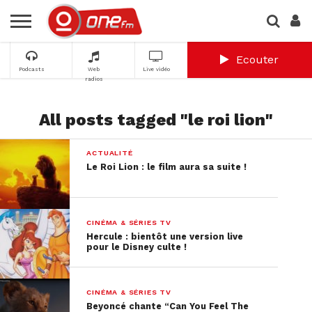
Ecouter
Podcasts
Web
Live vidéo
radios
All posts tagged "le roi lion"
ACTUALITÉ
Le Roi Lion : le film aura sa suite !
CINÉMA & SÉRIES TV
Hercule : bientôt une version live
pour le Disney culte !
CINÉMA & SÉRIES TV
Beyoncé chante “Can You Feel The