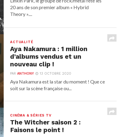
Linkin Park, le groupe de rock/metal fête les
20 ans de son premier album « Hybrid
Theory »....
ACTUALITÉ
Aya Nakamura : 1 million
d’albums vendus et un
nouveau clip !
PAR
ANTHONY
13 OCTOBRE 2020
Aya Nakamura est la star du moment ! Que ce
soit sur la scène française ou...
CINÉMA & SÉRIES TV
The Witcher saison 2 :
Faisons le point !