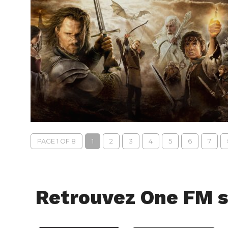
PAGE 1 OF 8
1
2
3
4
5
6
7
Retrouvez One FM s