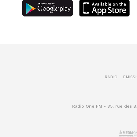
RADIO
EMISS
Radio One FM - 35, rue des 