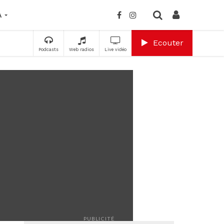
A
Ecouter
Podcasts
Web radios
Live vidéo
PUBLICITÉ