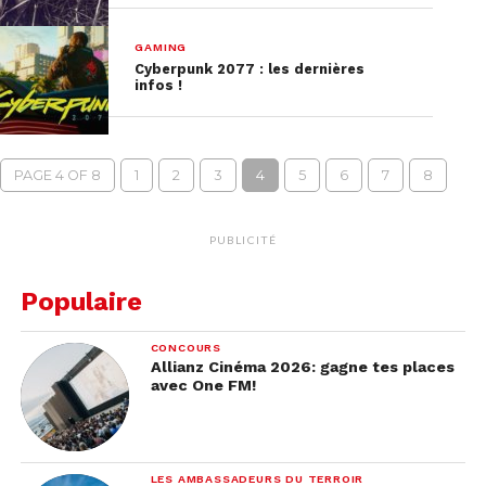
GAMING
Cyberpunk 2077 : les dernières
infos !
PAGE 4 OF 8
1
2
3
4
5
6
7
8
PUBLICITÉ
Populaire
CONCOURS
Allianz Cinéma 2026: gagne tes places
avec One FM!
LES AMBASSADEURS DU TERROIR