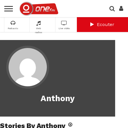
Ecouter
Podcasts
Web
Live vidéo
radios
Anthony
Stories By Anthony