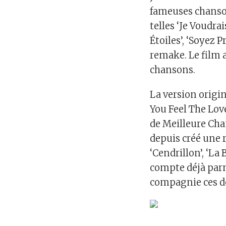
fameuses chanson
telles ‘Je Voudra
Étoiles’, ‘Soyez 
remake. Le film
chansons.
La version origin
You Feel The Love
de Meilleure Cha
depuis créé une 
‘Cendrillon’, ‘La 
compte déjà parmi
compagnie ces d