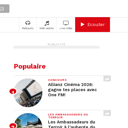
A
Ecouter
Podcasts
Web radios
Live vidéo
PUBLICITÉ
Populaire
CONCOURS
Allianz Cinéma 2026:
gagne tes places avec
One FM!
LES AMBASSADEURS DU
TERROIR
Les Ambassadeurs du
Terroir à l’auberge du