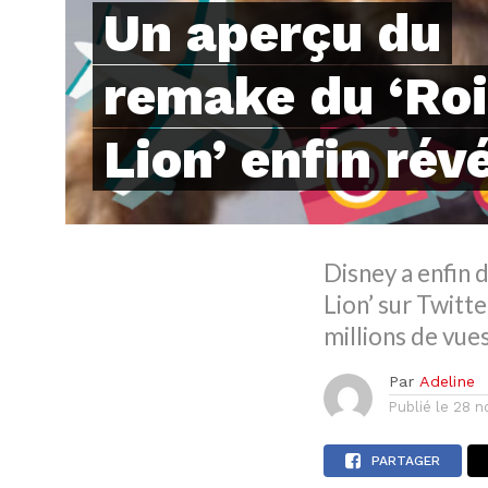
Un aperçu du
remake du ‘Roi
Lion’ enfin révé
Disney a enfin 
Lion’ sur Twitte
millions de vues
Par
Adeline
Publié le
28 n
PARTAGER