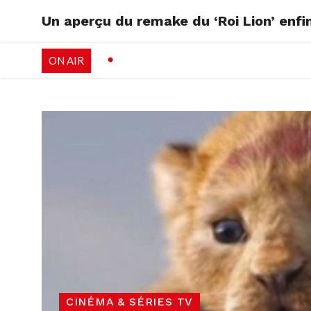
Un aperçu du remake du ‘Roi Lion’ enfin
RADIO
EMISSI
ON AIR
PALÉO FESTIVAL 
CINÉMA & SÉRIES TV