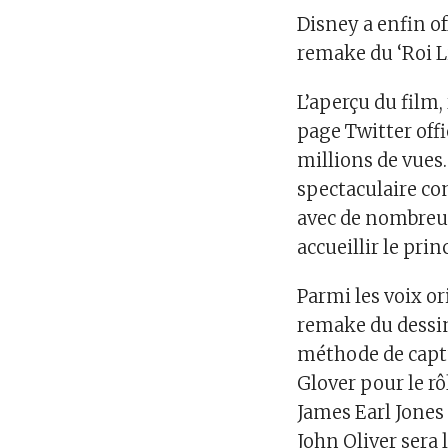
Disney a enfin 
remake du ‘Roi L
L’aperçu du film, 
page Twitter offic
millions de vues
spectaculaire co
avec de nombreu
accueillir le pri
Parmi les voix or
remake du dessin 
méthode de capt
Glover pour le r
James Earl Jones
John Oliver sera l