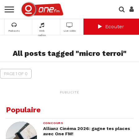
Ecouter
Podcasts
Web
Live vidéo
radios
All posts tagged "micro terroi"
PAGE 1 OF 0
PUBLICITÉ
Populaire
CONCOURS
Allianz Cinéma 2026: gagne tes places
avec One FM!