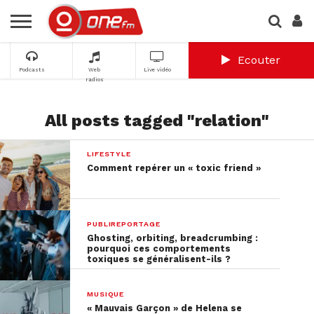
Ecouter
Podcasts
Web
Live vidéo
radios
All posts tagged "relation"
LIFESTYLE
Comment repérer un « toxic friend »
PUBLIREPORTAGE
Ghosting, orbiting, breadcrumbing :
pourquoi ces comportements
toxiques se généralisent-ils ?
MUSIQUE
« Mauvais Garçon » de Helena se