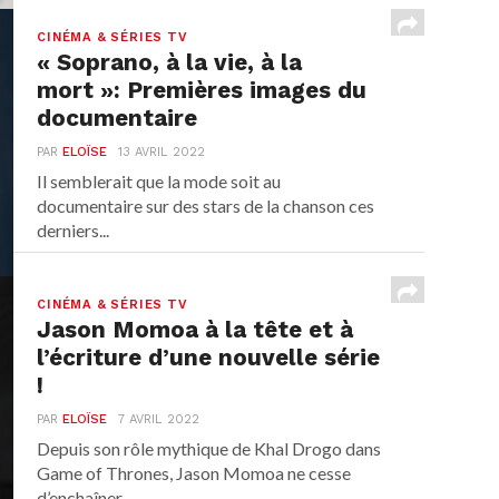
CINÉMA & SÉRIES TV
« Soprano, à la vie, à la
mort »: Premières images du
documentaire
PAR
ELOÏSE
13 AVRIL 2022
Il semblerait que la mode soit au
documentaire sur des stars de la chanson ces
derniers...
CINÉMA & SÉRIES TV
Jason Momoa à la tête et à
l’écriture d’une nouvelle série
!
PAR
ELOÏSE
7 AVRIL 2022
Depuis son rôle mythique de Khal Drogo dans
Game of Thrones, Jason Momoa ne cesse
d’enchaîner...