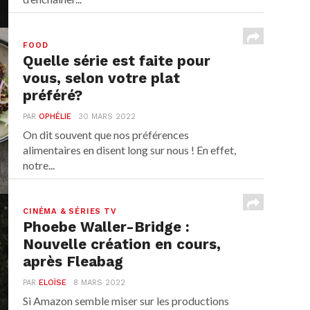
FOOD
Quelle série est faite pour
vous, selon votre plat
préféré?
PAR
OPHÉLIE
30 MARS 2022
On dit souvent que nos préférences
alimentaires en disent long sur nous ! En effet,
notre...
CINÉMA & SÉRIES TV
Phoebe Waller-Bridge :
Nouvelle création en cours,
après Fleabag
PAR
ELOÏSE
8 MARS 2022
Si Amazon semble miser sur les productions