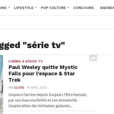
ONS
LIFESTYLE
POP CULTURE
CONCOURS
AGEND
2026
gged "série tv"
CINÉMA & SÉRIES TV
Paul Wesley quitte Mystic
Falls pour l’espace & Star
Trek
PAR
ELOÏSE
14 AVRIL 2022
L’espace fascine depuis toujours l’être humain,
par son inaccessibilité et son immensité.
L’exploration des lointaines galaxies...