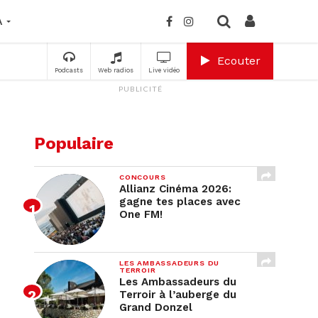
A
Ecouter
Podcasts
Web radios
Live vidéo
PUBLICITÉ
Populaire
CONCOURS
Allianz Cinéma 2026:
gagne tes places avec
One FM!
LES AMBASSADEURS DU
TERROIR
Les Ambassadeurs du
Terroir à l’auberge du
Grand Donzel