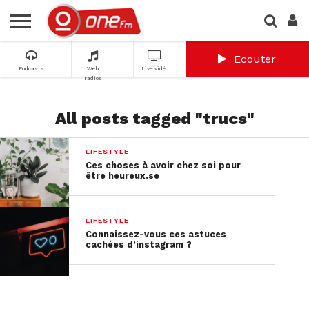
Ecouter
Podcasts
Web
Live vidéo
radios
All posts tagged "trucs"
LIFESTYLE
Ces choses à avoir chez soi pour
être heureux.se
LIFESTYLE
Connaissez-vous ces astuces
cachées d’instagram ?