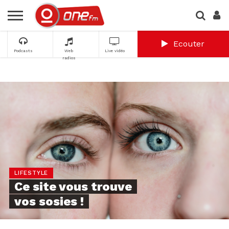
Ecouter
Podcasts
Web
Live vidéo
radios
LIFESTYLE
Ce site vous trouve
vos sosies !