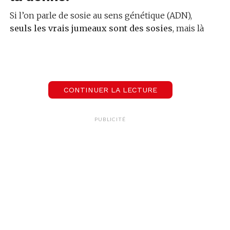
Si l’on parle de sosie au sens génétique (ADN),
seuls les vrais jumeaux sont des sosies
, mais là
on parle de sosie « physique ». Tout le monde
possède des « faux sosies » ou « simili-clones »
dans le monde, mais si on veut le retrouver cette
quête s’annonce vite compliquée.
CONTINUER LA LECTURE
PUBLICITÉ
Crédit : techguru.fr