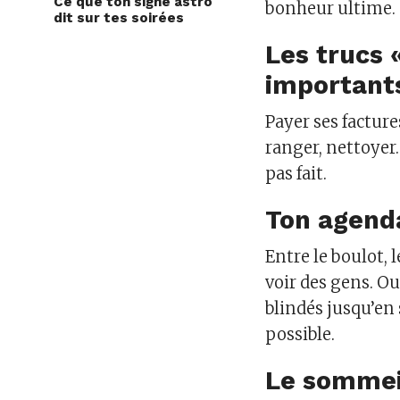
Ce que ton signe astro
bonheur ultime.
dit sur tes soirées
Les trucs 
important
Payer ses facture
ranger, nettoyer… 
pas fait.
Ton agenda 
Entre le boulot, 
voir des gens. Ou
blindés jusqu’en
possible.
Le sommeil