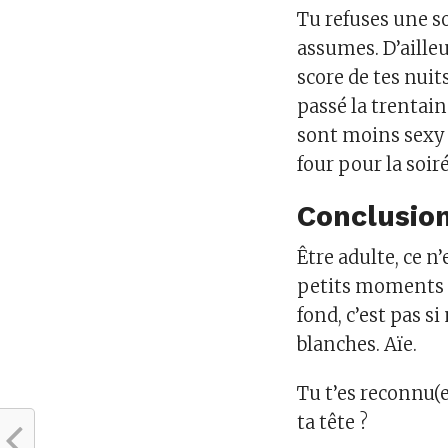
Tu refuses une so
assumes. D’ailleu
score de tes nuit
passé la trentai
sont moins sexy 
four pour la soiré
Conclusio
Être adulte, ce n
petits moments où
fond, c’est pas s
blanches. Aïe.
Tu t’es reconnu(
ta tête ?