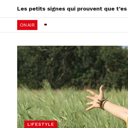
Les petits signes qui prouvent que t’e
RADIO
EMISSI
ON AIR
PALÉO FESTIVAL 
LIFESTYLE