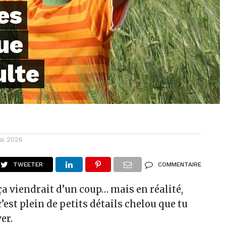
es
ue
ulte
ai 2026
TWEETER
COMMENTAIRE
a viendrait d’un coup… mais en réalité,
c’est plein de petits détails chelou que tu
er.