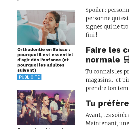
Spoiler : person
personne qui est e
signes qui ne tr
fini !
Faire les 
Orthodontie en Suisse :
pourquoi il est essentiel
normale 🛒
d’agir dès l’enfance (et
pourquoi les adultes
suivent)
Tu connais les p
PUBLICITÉ
magasins… et pire
prendre ton temp
Tu préfère
Avant, tes soirée
Maintenant, une s