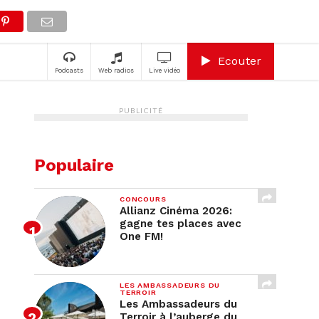
A
Ecouter
Podcasts
Web radios
Live vidéo
PUBLICITÉ
Populaire
CONCOURS
Allianz Cinéma 2026:
gagne tes places avec
One FM!
LES AMBASSADEURS DU
TERROIR
Les Ambassadeurs du
Terroir à l’auberge du