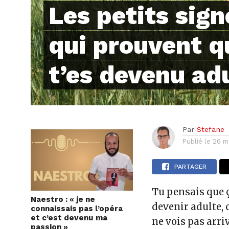
Les petits sign
qui prouvent q
t’es devenu ad
Par
Stefane
Publié le
26 m
PARTAGER
Tu pensais que ç
Naestro : « je ne
devenir adulte, 
connaissais pas l’opéra
et c’est devenu ma
ne vois pas arriv
passion »