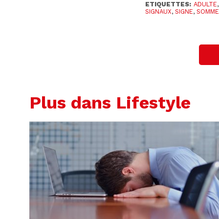
ETIQUETTES:
ADULTE
SIGNAUX
,
SIGNE
,
SOMME
Plus dans Lifestyle