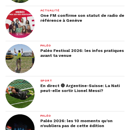
Parce qu’on veut que ça marche.
Parce qu’on a peur d’être “trop exigeant·e”.
ACTUALITÉ
One FM confirme son statut de radio de
référence à Genève
Mais être exigeant·e, c’est juste se respecter.
💔 En bref
PALÉO
Les red flags ne sont pas là pour te faire flipper.
Paléo Festival 2026: les infos pratiques
Ils sont là pour te protéger.
avant ta venue
Ton futur toi te remerciera d’avoir écouté ton
intuition ❤️‍🩹
SPORT
En direct 🔴 Argentine-Suisse: La Nati
Généré avec I.A.
peut-elle sortir Lionel Messi?
PALÉO
Paléo 2026: les 10 moments qu’on
n’oubliera pas de cette édition