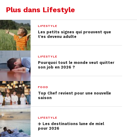
💬 Tes limites dérangent
Plus dans Lifestyle
Quand tu dis “non” et que l’autre insiste, se
moque ou minimise, c’est un vrai signal
LIFESTYLE
d’alarme.
Les petits signes qui prouvent que
t’es devenu adulte
Tes limites sont non négociables.
LIFESTYLE
Pourquoi tout le monde veut quitter
son job en 2026 ?
FOOD
Top Chef revient pour une nouvelle
saison
LIFESTYLE
✈️​ Les destinations lune de miel
pour 2026