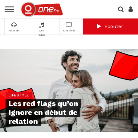
Ecouter
Podcasts
Web
Live vidéo
radios
LIFESTYLE
Les red flags qu’on
ignore en début de
relation