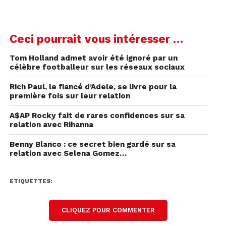
fun.
🎭 Trop beau pour être vrai
Ceci pourrait vous intéresser …
Tout va trop vite ? Promesses énormes,
Tom Holland admet avoir été ignoré par un
déclarations intenses, projection sur l’avenir
célèbre footballeur sur les réseaux sociaux
après trois dates…
Rich Paul, le fiancé d’Adele, se livre pour la
première fois sur leur relation
Ça peut être de l’enthousiasme, mais aussi du
love bombing (et ça finit rarement bien).
A$AP Rocky fait de rares confidences sur sa
relation avec Rihanna
🗣️ Parle de tous ses ex
Benny Blanco : ce secret bien gardé sur sa
relation avec Selena Gomez…
Si tous ses ex sont “fous”, “toxiques”, “le
problème”, pose-toi la question.
ETIQUETTES:
La personne n’a peut-être pas réglé ses propres
casseroles.
CLIQUEZ POUR COMMENTER