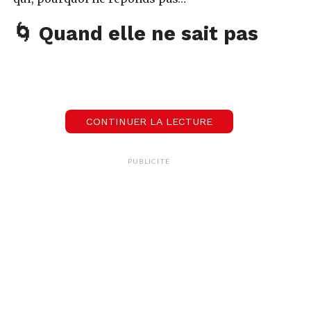
🌀 Quand elle ne sait pas
ce qu’elle veut
Traduction :
“Je veux ton attention, mais pas tes
attentes.”
CONTINUER LA LECTURE
Si quelqu’un reste flou pendant des semaines,
c’est souvent que le flou l’arrange.
PUBLICITÉ
🧍‍♂️ Disparaît quand tu as
besoin de lui/elle
Présent·e quand tout va bien, fantôme quand ça
ne va pas.
L’amour, ce n’est pas seulement partager des
bons moments, c’est être là quand c’est moins