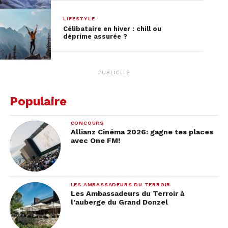
LIFESTYLE
Célibataire en hiver : chill ou
déprime assurée ?
PUBLICITÉ
Populaire
CONCOURS
Allianz Cinéma 2026: gagne tes places
avec One FM!
🧠 Pourquoi on ignore ces
red flags en début de
LES AMBASSADEURS DU TERROIR
Les Ambassadeurs du Terroir à
relation ?
l’auberge du Grand Donzel
Parce qu’on espère.