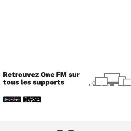
Retrouvez One FM sur
tous les supports
Confiture de fraise et gingembre
Ingrédients pour 4 personnes:
400 g de fraises
fraiches – 400 g de sucre blanc – 2 cuillère à
soupe de gingembre