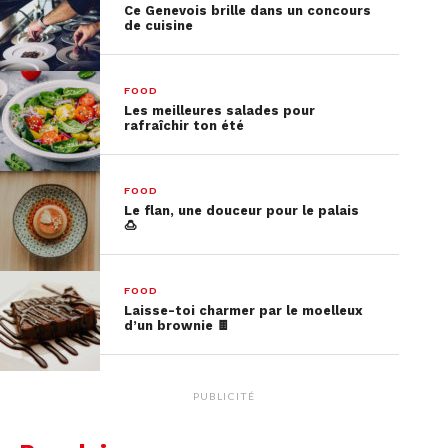
Ce Genevois brille dans un concours
la sauce est assez épaisse pour bien enrober le
de cuisine
poulet. Sinon, cuire quelques minutes en remuant
à découvert pour que la sauce finisse de
caraméliser. Servir parsemé de ciboulette, persil
FOOD
Les meilleures salades pour
ou coriandre ciselée, avec du riz et des légumes
rafraîchir ton été
verts.
FOOD
Le flan, une douceur pour le palais
🍮
FOOD
Laisse-toi charmer par le moelleux
d’un brownie 🍫
PUBLICITÉ