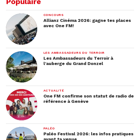
Populaire
CONCOURS
Allianz Cinéma 2026: gagne tes places
avec One FM!
LES AMBASSADEURS DU TERROIR
Les Ambassadeurs du Terroir à
l’auberge du Grand Donzel
ACTUALITÉ
One FM confirme son statut de radio de
Tisane de gingembre frais
référence à Genève
Ingrédients:
1 l d’eau – 2 à 3 cuillères à café de
gingembre en poudre – 2 cuillères à soupe de jus
de citron ou 2 cuillères à café de miel (facultatif)
PALÉO
Paléo Festival 2026: les infos pratiques
avant ta venue