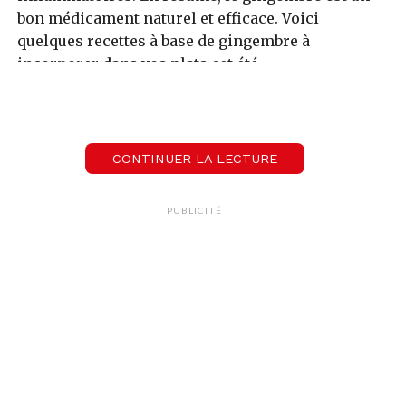
bon médicament naturel et efficace. Voici
quelques recettes à base de gingembre à
incorporer dans vos plats cet été.
CONTINUER LA LECTURE
PUBLICITÉ
Poulet au gingembre frais
Ingrédients pour 2 personnes:
250 g de blanc de
poulet – 50 g de gingembre frais – 2 gousses ail