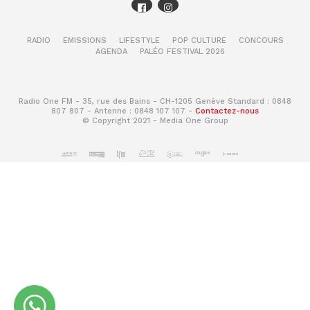
Temps:
15 min de préparation – 30 min de
cuisson
RADIO
EMISSIONS
LIFESTYLE
POP CULTURE
CONCOURS
Couper les fraises en petits morceaux. Ajouter le
AGENDA
PALÉO FESTIVAL 2026
même poids en sucre que les fraises pesées après
découpage et le jus d’un citron. Bien mélanger,
Radio One FM - 35, rue des Bains - CH-1205 Genève Standard : 0848
laisser cuire et compter 15 minutes après
807 807 - Antenne : 0848 107 107 -
Contactez-nous
ébullition. Couper le feu lorsque la confiture est
© Copyright 2021 - Media One Group
cuite, ajouter du gingembre en poudre selon le
goût. Mettre en pots et conserver 4 semaines
avant de consommer.