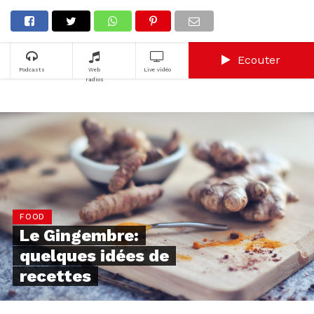
Ecouter
Podcasts
Web
Live vidéo
radios
FOOD
Le Gingembre:
quelques idées de
recettes