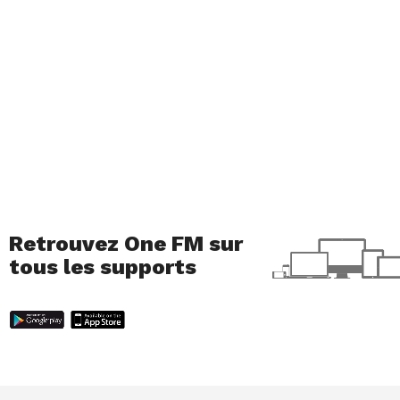
Retrouvez One FM sur
tous les supports
Petits babas aux kumquats
Ingrédients pour 6 personnes : 250g de farine, 3
œufs, 75g de beurre, 310g de sucre, 2 pincées de sel,