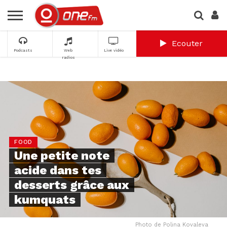
Ecouter
Podcasts
Web
Live vidéo
radios
FOOD
Une petite note
acide dans tes
desserts grâce aux
kumquats
Photo de Polina Kovaleva