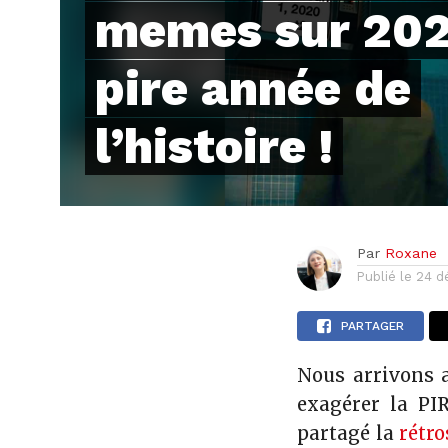
memes sur 202
pire année de
l’histoire !
Par
Roxane
Publié le
24 d
PARTAGER
Nous arrivons a
exagérer la PIR
partagé la
rétro