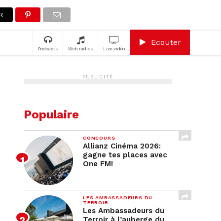
A
R
Ecouter
Podcasts
Web radios
Live vidéo
PUBLICITÉ
Populaire
CONCOURS
Allianz Cinéma 2026:
gagne tes places avec
One FM!
LES AMBASSADEURS DU
TERROIR
Les Ambassadeurs du
Terroir à l’auberge du