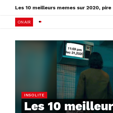
Les 10 meilleurs memes sur 2020, pire a
RADIO
EMISSI
ON AIR
PALÉO FESTIVAL 
INSOLITE
Les 10 meilleu