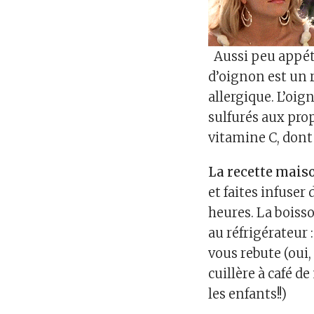
Aussi peu appétis
d’oignon est un r
allergique. L’oi
sulfurés aux pro
vitamine C, dont 
La recette maiso
et faites infuser
heures. La boiss
au réfrigérateur 
vous rebute (oui,
cuillère à café 
les enfants!!)