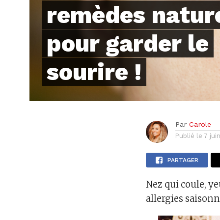
remèdes natur
pour garder le
sourire !
Par
Carole
Publié le
7 jui
PARTAGER
Nez qui coule, y
allergies saisonn