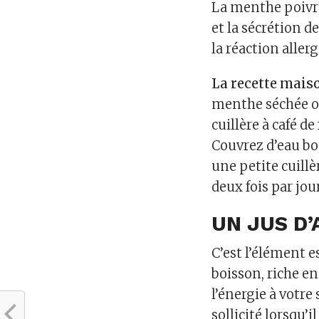
La menthe poivrée
et la sécrétion
la réaction aller
La recette maiso
menthe séchée ou
cuillère à café de
Couvrez d’eau bou
une petite cuillè
deux fois par jour
UN JUS D
C’est l’élément 
boisson, riche en
l’énergie à votr
sollicité lorsqu’i