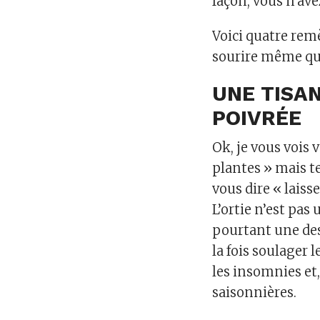
façon, vous n’ave
Voici quatre rem
sourire même qua
UNE TISAN
POIVRÉE
Ok, je vous vois 
plantes » mais te
vous dire « laiss
L’ortie n’est pa
pourtant une des
la fois soulager l
les insomnies et,
saisonnières.