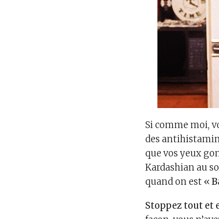
Si comme moi, vo
des antihistamin
que vos yeux gonf
Kardashian au sole
quand on est «
B
Stoppez tout et 