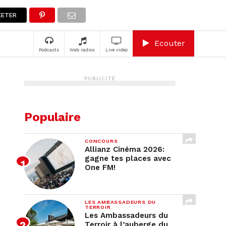
A
ETER
Ecouter
Podcasts
Web radios
Live vidéo
PUBLICITÉ
Populaire
CONCOURS
Allianz Cinéma 2026:
gagne tes places avec
One FM!
LES AMBASSADEURS DU
TERROIR
Les Ambassadeurs du
Terroir à l’auberge du