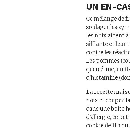
UN EN-CA
Ce mélange de fru
soulager les sym
les noix aident à
sifflante et leur
contre les réacti
Les pommes (com
quercétine, un f
d’histamine (don
La recette maiso
noix et coupez l
dans une boite h
d’allergie, ce p
cookie de 11h ou 