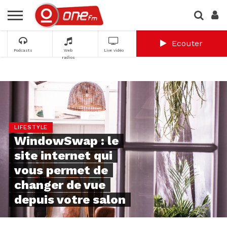
Ecouter
Podcasts
Web
Live vidéo
radios
LIFESTYLE
WindowSwap : le
site internet qui
vous permet de
changer de vue
depuis votre salon