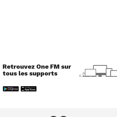
Retrouvez One FM sur
Une publication partagée par window-swap.com (@windowswap)
tous les supports
N’hésitez pas à aller faire un tour sur ce compte
Instagram, les clichés en valent le détour ! Si vous
voulez également partager la vue que vous avez
depuis chez vous, vous pouvez le faire sous forme
de vidéo de maximum 10 minutes.