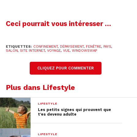
Crédit : capture d’écran du site window-swap.com
Ceci pourrait vous intéresser …
ETIQUETTES:
CONFINEMENT
,
DÉPAYSEMENT
,
FENÊTRE
,
PAYS
,
SALON
,
SITE INTERNET
,
VOYAGE
,
VUE
,
WINDOWSWAP
CLIQUEZ POUR COMMENTER
Plus dans Lifestyle
Crédit : capture d’écran du site window-swap.com
LIFESTYLE
Les petits signes qui prouvent que
On espère que les travaux ont avancé depuis le
t’es devenu adulte
temps… Avec
cette plateforme
, on emprunte un
petit bout de vie d’un.e inconnu.e. On peut
entendre des animaux, la radio, le trafic ou même
LIFESTYLE