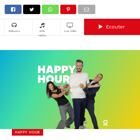
Ecouter
Podcasts
Web
Live vidéo
radios
HAPPY HOUR