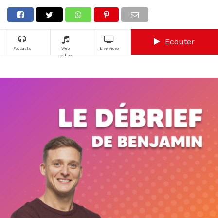
Ecouter
Podcasts
Web
Live vidéo
radios