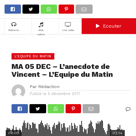
Ecouter
Podcasts
Web
Live vidéo
radios
L'EQUIPE DU MATIN
MA 05 DEC – L’anecdote de
Vincent – L’Equipe du Matin
Par
Rédaction
Publié le
5 décembre 2017
00:00
02:54