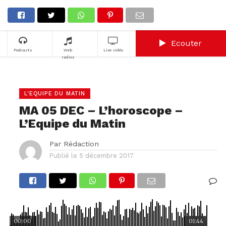
Ecouter
Podcasts
Web
Live vidéo
radios
L'EQUIPE DU MATIN
MA 05 DEC – L’horoscope –
L’Equipe du Matin
Par
Rédaction
Publié le
5 décembre 2017
00:00
01:44