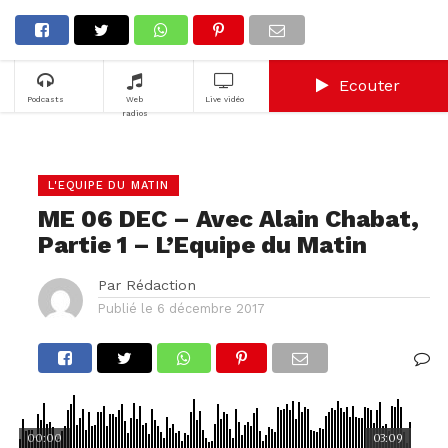
Ecouter
Podcasts
Web
Live vidéo
radios
L'EQUIPE DU MATIN
ME 06 DEC – Avec Alain Chabat,
Partie 1 – L’Equipe du Matin
Par
Rédaction
Publié le
6 décembre 2017
00:00
03:09