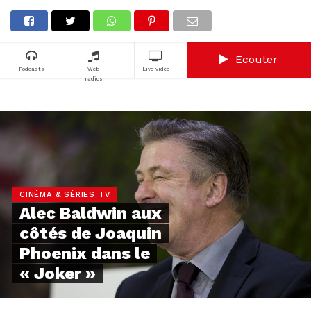
Ecouter
Podcasts
Web
Live vidéo
radios
CINÉMA & SÉRIES TV
Alec Baldwin aux
côtés de Joaquin
Phoenix dans le
« Joker »