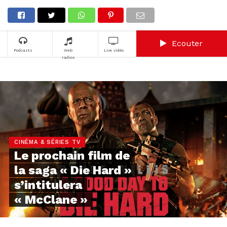
Ecouter
Podcasts
Web
Live vidéo
radios
CINÉMA & SÉRIES TV
Le prochain film de
la saga « Die Hard »
s’intitulera
« McClane »