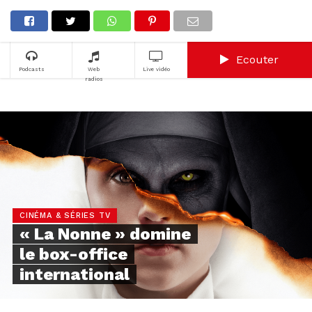
Ecouter
Podcasts
Web
Live vidéo
radios
CINÉMA & SÉRIES TV
« La Nonne » domine
le box-office
international