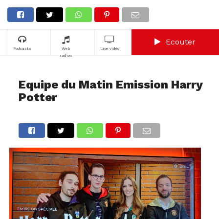
Ecouter
Podcasts
Web
Live vidéo
radios
Equipe du Matin Emission Harry
Potter