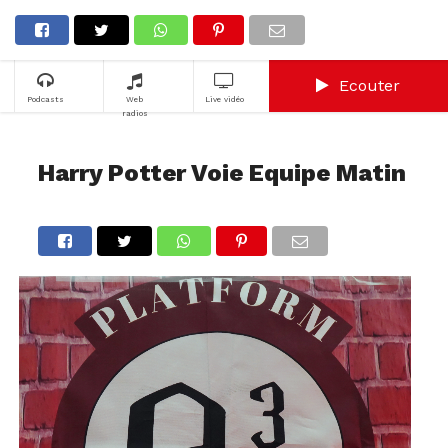
Ecouter
Podcasts
Web
Live vidéo
radios
Harry Potter Voie Equipe Matin